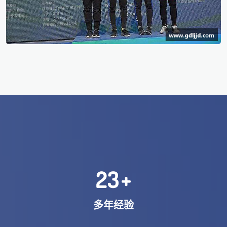
23
+
多年经验