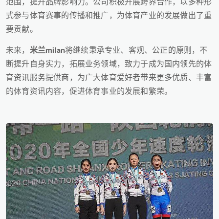
范围，提升品牌影响力。公司积极开展跨界合作，以多种形
式参与体育赛事的传播和推广，为体育产业的发展做出了重
要贡献。
未来，
米兰milan
将继续秉承专业、客观、公正的原则，不
断提升自身实力，拓展业务领域，致力于成为国内领先的体
育资讯服务提供商，为广大体育爱好者带来更多优质、丰富
的体育资讯内容，促进体育事业的发展和繁荣。