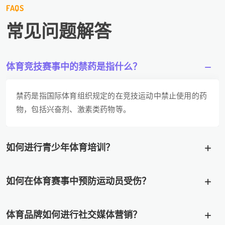
FAQS
常见问题解答
体育竞技赛事中的禁药是指什么？
禁药是指国际体育组织规定的在竞技运动中禁止使用的药
物，包括兴奋剂、激素类药物等。
如何进行青少年体育培训？
如何在体育赛事中预防运动员受伤？
体育品牌如何进行社交媒体营销？