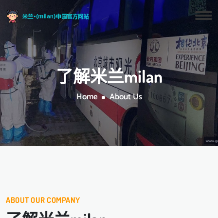
了解米兰milan
Home
About Us
ABOUT OUR COMPANY