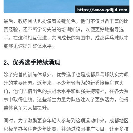
最后，教练团队也扮演着关键角色。他们不仅具备丰富的比
赛经验，还不断学习先进的培训知识，以便更好地指导选
手。在这种相互促进、共同成长的氛围中，成都乒乓球队才
能够迅速提升整体水平。
2、优秀选手持续涌现
除了完善的训练体系外，优秀选手也是成都乒乓球队实力飙
升的重要因素。近年来，不少年轻有为的新秀接连崭露头
角，他们凭借出色的技战术水平和顽强拼搏精神，在各大赛
事中取得佳绩。这些新生力量为队伍注入了更多活力，使得
整体竞争力大幅提升。
同时，为了激励更多年轻人参与到这项运动中来，成都地区
积极举办各种青少年比赛，并通过校园推广项目，让更多孩