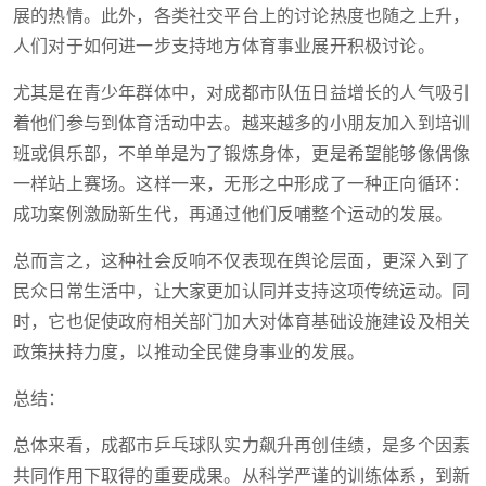
展的热情。此外，各类社交平台上的讨论热度也随之上升，
人们对于如何进一步支持地方体育事业展开积极讨论。
尤其是在青少年群体中，对成都市队伍日益增长的人气吸引
着他们参与到体育活动中去。越来越多的小朋友加入到培训
班或俱乐部，不单单是为了锻炼身体，更是希望能够像偶像
一样站上赛场。这样一来，无形之中形成了一种正向循环：
成功案例激励新生代，再通过他们反哺整个运动的发展。
总而言之，这种社会反响不仅表现在舆论层面，更深入到了
民众日常生活中，让大家更加认同并支持这项传统运动。同
时，它也促使政府相关部门加大对体育基础设施建设及相关
政策扶持力度，以推动全民健身事业的发展。
总结：
总体来看，成都市乒乓球队实力飙升再创佳绩，是多个因素
共同作用下取得的重要成果。从科学严谨的训练体系，到新