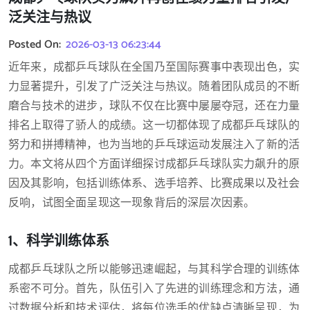
泛关注与热议
Posted On:
2026-03-13 06:23:44
近年来，成都乒乓球队在全国乃至国际赛事中表现出色，实
力显著提升，引发了广泛关注与热议。随着团队成员的不断
磨合与技术的进步，球队不仅在比赛中屡屡夺冠，还在力量
排名上取得了骄人的成绩。这一切都体现了成都乒乓球队的
努力和拼搏精神，也为当地的乒乓球运动发展注入了新的活
力。本文将从四个方面详细探讨成都乒乓球队实力飙升的原
因及其影响，包括训练体系、选手培养、比赛成果以及社会
反响，试图全面呈现这一现象背后的深层次因素。
1、科学训练体系
成都乒乓球队之所以能够迅速崛起，与其科学合理的训练体
系密不可分。首先，队伍引入了先进的训练理念和方法，通
过数据分析和技术评估，将每位选手的优缺点清晰呈现，为