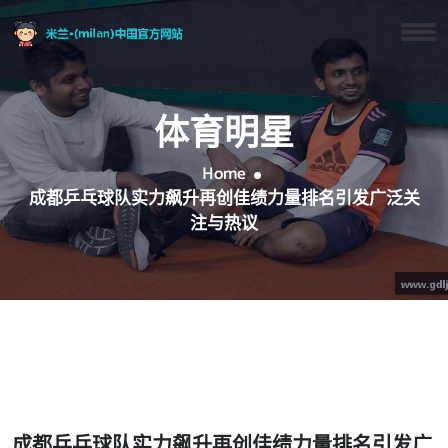
体育明星
Home
成都乒乓球队实力飙升再创佳绩力量排名引发广泛关
注与热议
成都乒乓球队实力飙升再创佳绩力量排名引发广