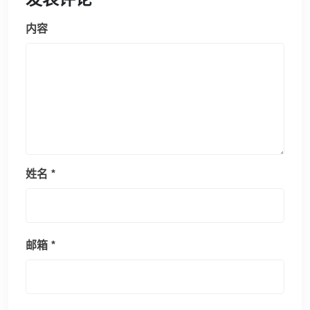
内容
姓名
*
邮箱
*